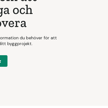
ga och
overa
formation du behöver för att
itt byggprojekt.
g