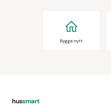
Bygga nytt
hus
smart