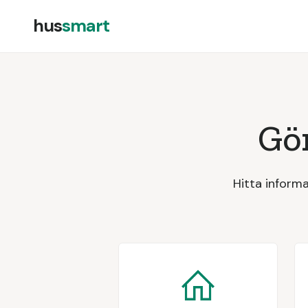
hus
smart
Gör
Hitta inform