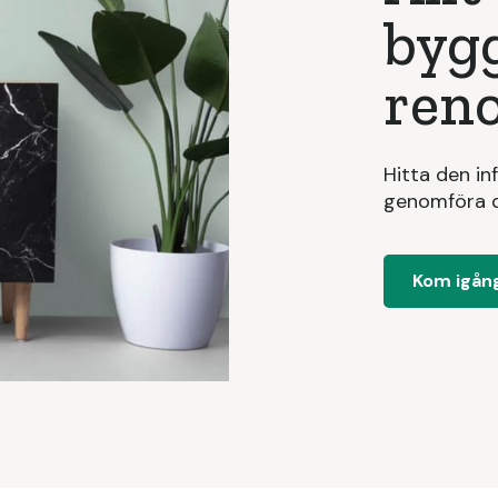
byg
ren
Hitta den in
genomföra d
Kom igån