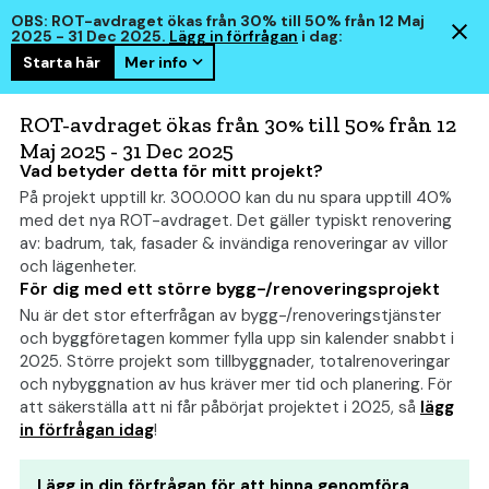
OBS: ROT-avdraget ökas från 30% till 50% från 12 Maj
2025 - 31 Dec 2025.
Lägg in förfrågan
i dag:
Starta här
Mer info
hus
smart
ROT-avdraget ökas från 30% till 50% från 12
Maj 2025 - 31 Dec 2025
Vad betyder detta för mitt projekt?
På projekt upptill kr. 300.000 kan du nu spara upptill 40%
Vill du bygga hus med
med det nya ROT-avdraget. Det gäller typiskt renovering
uthyrningsdel? Här är 5
av: badrum, tak, fasader & invändiga renoveringar av villor
och lägenheter.
fördelar och 5 nackdelar
För dig med ett större bygg-/renoveringsprojekt
Nu är det stor efterfrågan av bygg-/renoveringstjänster
och byggföretagen kommer fylla upp sin kalender snabbt i
2025. Större projekt som tillbyggnader, totalrenoveringar
och nybyggnation av hus kräver mer tid och planering. För
att säkerställa att ni får påbörjat projektet i 2025, så
lägg
in förfrågan idag
!
Lägg in din förfrågan för att hinna genomföra