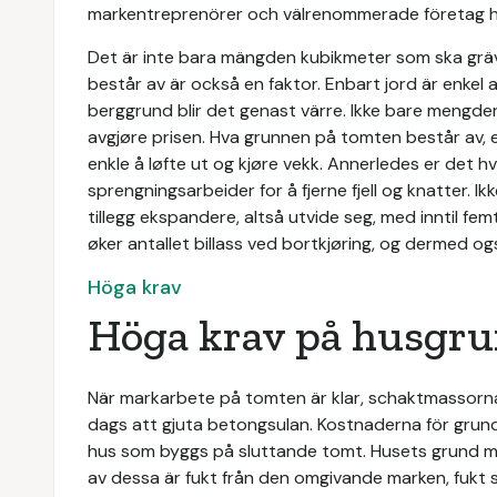
markentreprenörer och välrenommerade företag ha
Det är inte bara mängden kubikmeter som ska gräv
består av är också en faktor. Enbart jord är enkel
berggrund blir det genast värre. Ikke bare mengde
avgjøre prisen. Hva grunnen på tomten består av, 
enkle å løfte ut og kjøre vekk. Annerledes er det 
sprengningsarbeider for å fjerne fjell og knatter. Ik
tillegg ekspandere, altså utvide seg, med inntil fem
øker antallet billass ved bortkjøring, og dermed o
Höga krav
Höga krav på husgr
När markarbete på tomten är klar, schaktmassorna 
dags att gjuta betongsulan. Kostnaderna för gru
hus som byggs på sluttande tomt. Husets grund må
av dessa är fukt från den omgivande marken, fukt s