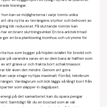
cerade lösningar.
 hon kan se möjligheterna i varje tomts unika
 att dra nytta av terrängens styrkor och behovet av
ng blir reducerat. På sluttande tomter kan
r en brant sluttningsvinkel. En bra arkitektritad
de ger en bra planlösning inomhus och utrymme för
rita hus som bygger på höjden istället för bredd och
oppar på varandra varav en av dem bara är hälften som
 av att gräva ur och frakta bort schaktmassor.
ar blir även det mindre. Genom att göra
kan varje etage nyttjas maximalt. Förråd, teknikrum
rrängen. Vardagsrum och kök läggs så långt bort från
erpartier som släpper in dagsljuset.
h energi på det samarbetet kan du spara pengar
t. Samtidigt får du en bostad som är väl