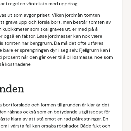
r i regel en väntelista med uppdrag.
as ut som avgör priset. Vilken jordmån tomten
 att gräva upp och forsla bort, men består tomten av
n kubikkmeter som skal graves ut, er med på å
er også en faktor. Løse jordmasser kan nok være
hvis tomten har berggrunn. Da må det ofte utføres
ke bare er sprengningen dyr i seg selv. Fjellgrunn kan i
ti prosent når den går over til å bli løsmasse, noe som
gså kostnadene.
unden
bortforslade och formen till grunden är klar är det
nden räknas också som en betydande utgiftspost för
ste klara av att stå emot en rad påfrestningar. En
om i värsta fall kan orsaka rötskador. Både fukt och