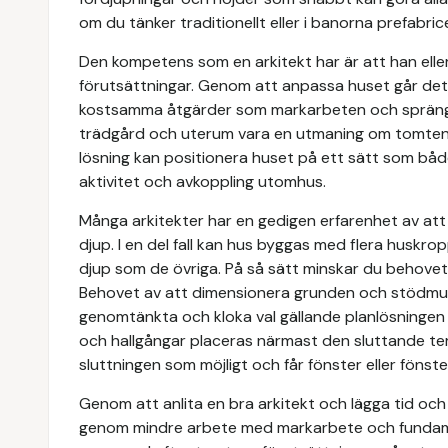
om du tänker traditionellt eller i banorna prefabri
Den kompetens som en arkitekt har är att han eller
förutsättningar. Genom att anpassa huset går det
kostsamma åtgärder som markarbeten och sprängni
trädgård och uterum vara en utmaning om tomten ha
lösning kan positionera huset på ett sätt som bå
aktivitet och avkoppling utomhus.
Många arkitekter har en gedigen erfarenhet av att 
djup. I en del fall kan hus byggas med flera huskr
djup som de övriga. På så sätt minskar du behovet
Behovet av att dimensionera grunden och stödmur
genomtänkta och kloka val gällande planlösningen 
och hallgångar placeras närmast den sluttande te
sluttningen som möjligt och får fönster eller fönst
Genom att anlita en bra arkitekt och lägga tid oc
genom mindre arbete med markarbete och fundamen