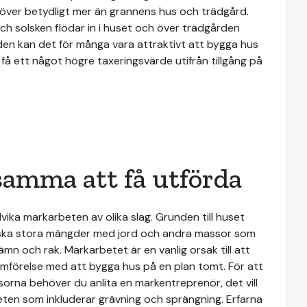
t över betydligt mer än grannens hus och trädgård.
s och solsken flödar in i huset och över trädgården
den kan det för många vara attraktivt att bygga hus
å ett något högre taxeringsvärde utifrån tillgång på
samma att få utförda
vika markarbeten av olika slag. Grunden till huset
anska stora mängder med jord och andra massor som
mn och rak. Markarbetet är en vanlig orsak till att
ämförelse med att bygga hus på en plan tomt. För att
na behöver du anlita en markentreprenör, det vill
eten som inkluderar grävning och sprängning. Erfarna