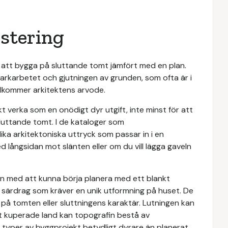
estering
 att bygga på sluttande tomt jämfört med en plan.
markarbetet och gjutningen av grunden, som ofta är i
illkommer arkitektens arvode.
t verka som en onödigt dyr utgift, inte minst för att
sluttande tomt. I de kataloger som
lika arkitektoniska uttryck som passar in i en
d långsidan mot slänten eller om du vill lägga gaveln
en med att kunna börja planera med ett blankt
 särdrag som kräver en unik utformning på huset. De
på tomten eller sluttningens karaktär. Lutningen kan
årt kuperade land kan topografin bestå av
 typer av byggprojekt betydligt dyrare än planerat