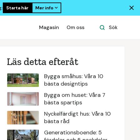
Starta här
Mer info
g:
Magasin
Om oss
Sök
Läs detta efteråt
Bygga småhus: Våra 10
bästa designtips
Bygga om huset: Våra 7
bästa spartips
Nyckelfärdigt hus: Våra 10
bästa råd
Generationsboende: 5