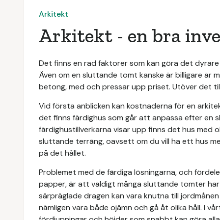
Arkitekt
Arkitekt - en bra inv
Det finns en rad faktorer som kan göra det dyrare
Även om en sluttande tomt kanske är billigare är 
betong, med och pressar upp priset. Utöver det t
Vid första anblicken kan kostnaderna för en arkitek
det finns färdighus som går att anpassa efter en 
färdighustillverkarna visar upp finns det hus med o
sluttande terräng, oavsett om du vill ha ett hus me
på det hållet.
Problemet med de färdiga lösningarna, och fördel
papper, är att väldigt många sluttande tomter har
särpräglade dragen kan vara knutna till jordmånen 
nämligen vara både ojämn och gå åt olika håll. I v
fördjupningar och höjder som snabbt kan göra alla