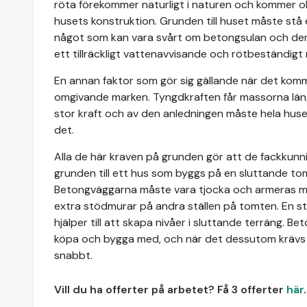
röta förekommer naturligt i naturen och kommer obön
husets konstruktion. Grunden till huset måste stå e
något som kan vara svårt om betongsulan och den
ett tillräckligt vattenavvisande och rötbeständigt 
En annan faktor som gör sig gällande när det komme
omgivande marken. Tyngdkraften får massorna län
stor kraft och av den anledningen måste hela huse
det.
Alla de här kraven på grunden gör att de fackkunni
grunden till ett hus som byggs på en sluttande tom
Betongväggarna måste vara tjocka och armeras med
extra stödmurar på andra ställen på tomten. En st
hjälper till att skapa nivåer i sluttande terräng. Be
köpa och bygga med, och när det dessutom krävs s
snabbt.
Vill du ha offerter på arbetet? Få 3 offerter
här
.