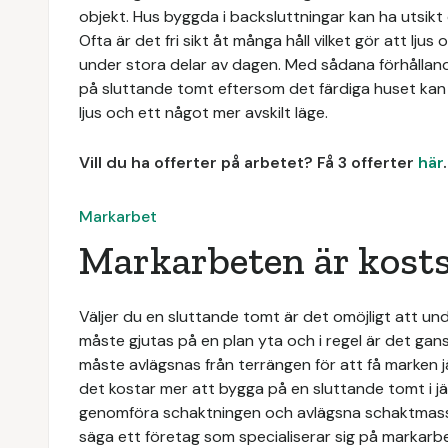
objekt. Hus byggda i backsluttningar kan ha utsik
Ofta är det fri sikt åt många håll vilket gör att lju
under stora delar av dagen. Med sådana förhållan
på sluttande tomt eftersom det färdiga huset kan f
ljus och ett något mer avskilt läge.
Vill du ha offerter på arbetet? Få 3 offerter
här
.
Markarbet
Markarbeten är kost
Väljer du en sluttande tomt är det omöjligt att und
måste gjutas på en plan yta och i regel är det g
måste avlägsnas från terrängen för att få marken jä
det kostar mer att bygga på en sluttande tomt i j
genomföra schaktningen och avlägsna schaktmassor
säga ett företag som specialiserar sig på markarb