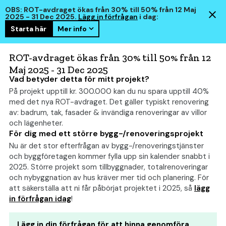
OBS: ROT-avdraget ökas från 30% till 50% från 12 Maj
2025 - 31 Dec 2025.
Lägg in förfrågan
i dag:
Starta här
Mer info
hus
smart
ROT-avdraget ökas från 30% till 50% från 12
Maj 2025 - 31 Dec 2025
Vad betyder detta för mitt projekt?
På projekt upptill kr. 300.000 kan du nu spara upptill 40%
Går det att bygga ett
med det nya ROT-avdraget. Det gäller typiskt renovering
arkitektritat hus för
av: badrum, tak, fasader & invändiga renoveringar av villor
och lägenheter.
mindre än 3 miljoner?
För dig med ett större bygg-/renoveringsprojekt
Nu är det stor efterfrågan av bygg-/renoveringstjänster
och byggföretagen kommer fylla upp sin kalender snabbt i
2025. Större projekt som tillbyggnader, totalrenoveringar
och nybyggnation av hus kräver mer tid och planering. För
att säkerställa att ni får påbörjat projektet i 2025, så
lägg
in förfrågan idag
!
Lägg in din förfrågan för att hinna genomföra