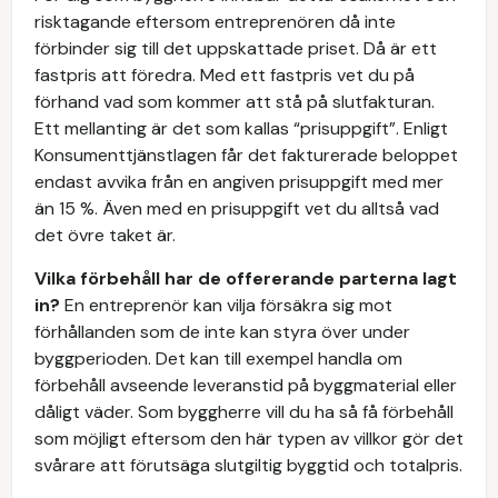
risktagande eftersom entreprenören då inte
förbinder sig till det uppskattade priset. Då är ett
fastpris att föredra. Med ett fastpris vet du på
förhand vad som kommer att stå på slutfakturan.
Ett mellanting är det som kallas “prisuppgift”. Enligt
Konsumenttjänstlagen får det fakturerade beloppet
endast avvika från en angiven prisuppgift med mer
än 15 %. Även med en prisuppgift vet du alltså vad
det övre taket är.
Vilka förbehåll har de offererande parterna lagt
in?
En entreprenör kan vilja försäkra sig mot
förhållanden som de inte kan styra över under
byggperioden. Det kan till exempel handla om
förbehåll avseende leveranstid på byggmaterial eller
dåligt väder. Som byggherre vill du ha så få förbehåll
som möjligt eftersom den här typen av villkor gör det
svårare att förutsäga slutgiltig byggtid och totalpris.